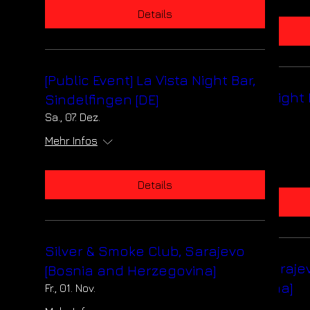
Details
Details
[Public Event] La Vista Night Bar,
[Public Event] La Vista Night 
Sindelfingen [DE]
Sindelfingen [DE]
Sa., 07. Dez.
Sa., 07. Dez.
Mehr Infos
Mehr Infos
Details
Details
Silver & Smoke Club, Sarajevo
Silver & Smoke Club, Saraje
[Bosnia and Herzegovina]
[Bosnia and Herzegovina]
Fr., 01. Nov.
Fr., 01. Nov.