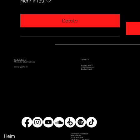
Mehr Infos
Mehr Infos
Details
Details
Adresse
Big Bells Digital
Musik-, DJ- & Eventservice
Poststraße 57
Immer geöffnet!
71032 Böblingen,
Deutschland
Datenschutzrichtlinie
Heim
Impressum
Rückgaberecht
Datenschutzerklärung