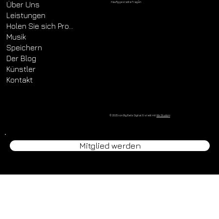
Über Uns
Häufig gestellte Fragen
Leistungen
Holen Sie sich Promo-Musik
Musik
Speichern
Der Blog
Künstler
Kontakt
© 2025 von Big Bells Digital. Erstellt mit
Wix Studio™
Mitglied werden