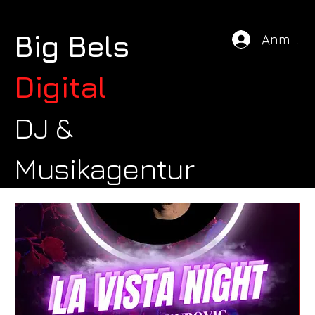
Big Bels
Anmeld
Digital
DJ &
Musikagentur