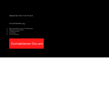
Bewerben Sie Ihre Musik
Musikförderung
Werbung, Rezensionen, Ankündigungen
Inflyte Promo Pool-Aktion
Musikpremieren
Interviews
Event-Werbung
Kontaktieren Sie uns
UNSERE VERGANGENEN
VERANSTALTUNGEN
Unsere Agentur bietet Dienstleistungen für private und öffentliche Veranstaltungen an. Wir befinden uns in Stuttgart und haben mit
Europa Car,
Climax Institutes, Stuttgart
,
Carpe Diem Bar
,
AI Xpress, Böblingen
,
Habitat Event GmbH
,
Silver & Smoke Club, Sarajevo
und vielen anderen
zusammengearbeitet.