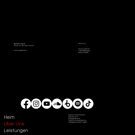
Adresse
Big Bells Digital
Musik-, DJ- & Eventservice
Poststraße 57
Immer geöffnet!
71032 Böblingen,
Deutschland
Datenschutzrichtlinie
Heim
Impressum
Rückgaberecht
Datenschutzerklärung
Über Uns
Häufig gestellte Fragen
Leistungen