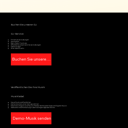
Buchen Sie unseren DJ
DJ-Service
Firmenveranstaltungen
Hochzeiten
Bars, Clubs, Festivals
Öffentliche und private Veranstaltungen
Geburtstage
After-Work-Events
Buchen Sie unseren DJ
Veröffentlichen Sie Ihre Musik
Musiklabel
Neue Musik veröffentlichen
Demo-Künstler unter Vertrag nehmen
Electronic, Progressive House, Melodic Techno oder Deep und Organic House
Weltweite Veröffentlichung in allen wichtigen digitalen Stores
Demo-Musik senden