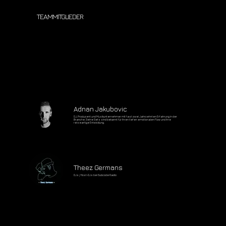
TEAMMITGLIEDER
Adnan Jakubovic
DJ, Produzent und Musikunternehmer mit fast zwei Jahrzehnten Erfahrung in der
Branche. Seine Sets sind bekannt für ihren tiefen emotionalen Flow und ihre
reiseartige Entwicklung.
Theez Germans
DJs / Host-DJs bei Subcode Radio