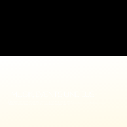
MUSIK, EVENTS UND DJS
Unser DJ-Service in Stuttgart bietet professionelle DJs für Ihre nächste Veranstaltung.
Big Bells Records, ein House-Musiklabel, hilft aufstrebenden Stars dabei, entdeckt zu werden und ein weltweites Publikum zu erreichen.
Lassen Sie uns das Potenzial Ihrer Musik, Künstler und Veranstaltungen freisetzen.