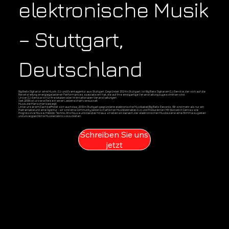
elektronische Musik
– Stuttgart,
Deutschland
Big Bells Digital ist eine Musik-, DJ- und Eventagentur aus Stuttgart. Gegründet 2024 in Stuttgart, ist Big Bells Digital ein DJ-Service, der sich auf die
Bereitstellung energiegeladener Performances spezialisiert hat, die auf Ihre einzigartige Veranstaltung zugeschnitten sind.
Unser DJ-Service ist für Ihre lokalen oder internationalen Veranstaltungen.
Seit 2006 ist unsere Reise in einer Leidenschaft verwurzelt:
Musik, die Menschen bewegt!
Unter unserem Dach befindet sich auch das 2019 in Stuttgart gegründete elektronische Musiklabel Big Bells Records. Wir sind mehr als nur ein
Plattenlabel und eine Agentur – wir sind eine Community leidenschaftlicher Musikliebhaber, DJs und Produzenten. Mit Wurzeln in Genres wie
Progressive House, Melodic Techno, Afro House und darüber hinaus streben wir danach, der elektronischen Musikszene eine Stimme zu geben
und unvergleichliche Musikerlebnisse zu bieten.
Schreiben Sie uns
jetzt